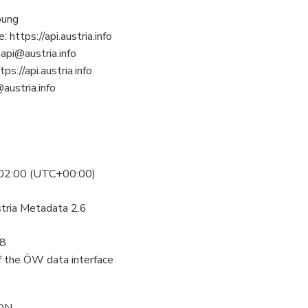
bung
https://api.austria.info
api@austria.info
s://api.austria.info
austria.info
, 02:00 (UTC+00:00)
tria Metadata 2.6
f8
of the ÖW data interface
SON