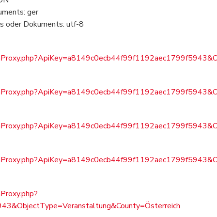
uments: ger
s oder Dokuments: utf-8
tJsonProxy.php?ApiKey=a8149c0ecb44f99f1192aec1799f5943&O
tJsonProxy.php?ApiKey=a8149c0ecb44f99f1192aec1799f5943&O
tJsonProxy.php?ApiKey=a8149c0ecb44f99f1192aec1799f5943&
tJsonProxy.php?ApiKey=a8149c0ecb44f99f1192aec1799f5943&
nProxy.php?
3&ObjectType=Veranstaltung&County=Österreich